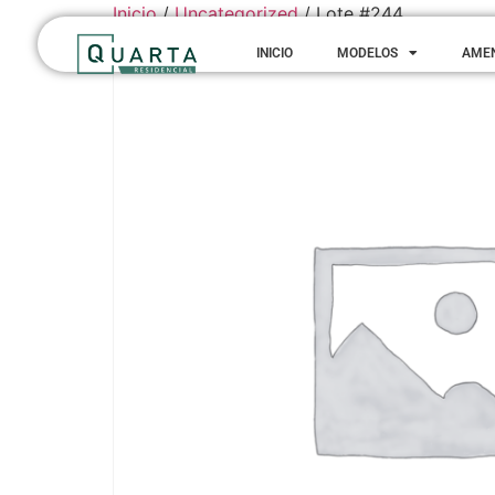
Inicio
/
Uncategorized
/ Lote #244
INICIO
MODELOS
AME