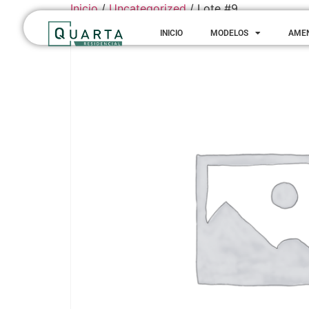
Inicio
/
Uncategorized
/ Lote #9
INICIO
MODELOS
AME