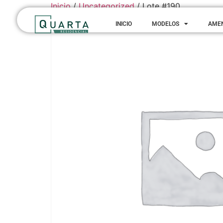
Inicio
/
Uncategorized
/ Lote #190
INICIO
MODELOS
AME