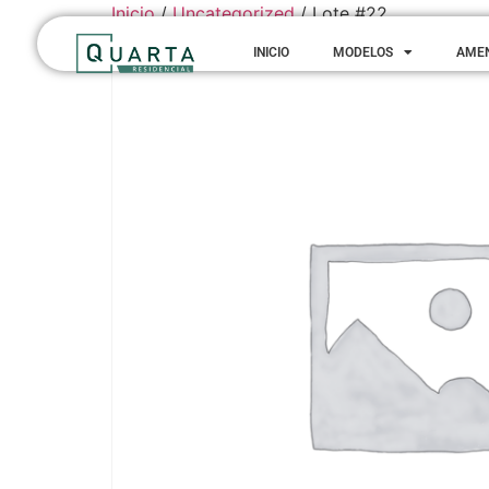
Inicio
/
Uncategorized
/ Lote #22
INICIO
MODELOS
AME