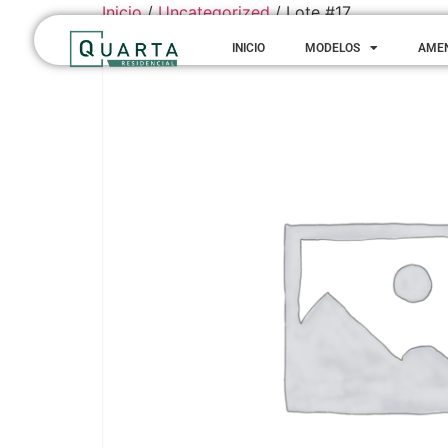
Inicio
/
Uncategorized
/ Lote #17
INICIO
MODELOS
AME