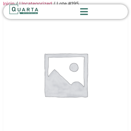
Inicio
/
Uncategorized
/ Lote #195