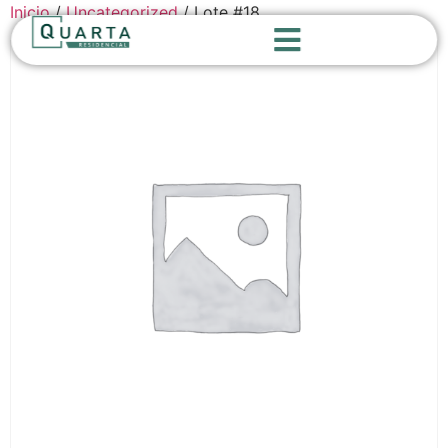
Inicio
/
Uncategorized
/ Lote #18