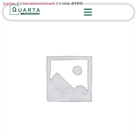
Inicio
/
Uncategorized
/ Lote #189