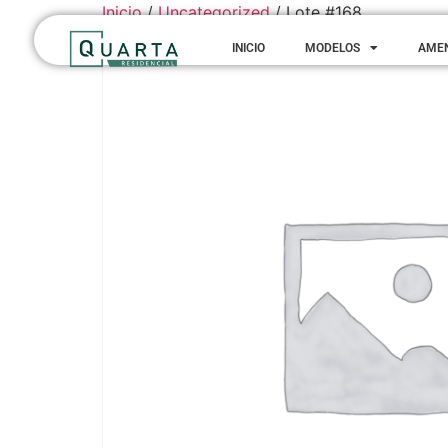
Inicio
/
Uncategorized
/ Lote #168
INICIO
MODELOS
AME