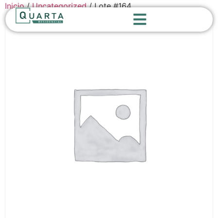
Inicio
/
Uncategorized
/ Lote #164