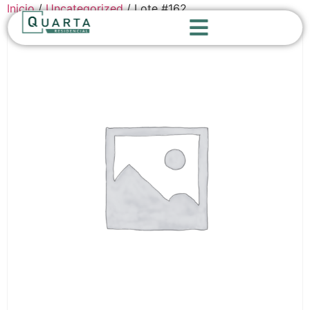
Inicio
/
Uncategorized
/ Lote #162