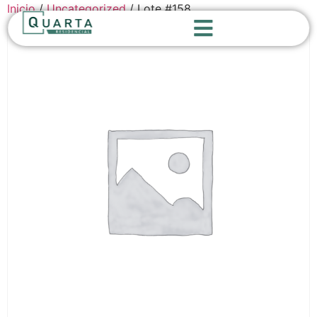
Inicio
/
Uncategorized
/ Lote #158