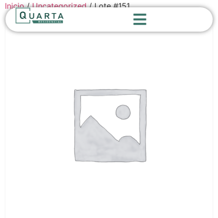
Inicio
/
Uncategorized
/ Lote #151