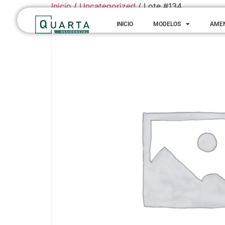
Inicio
/
Uncategorized
/ Lote #134
INICIO
MODELOS
AME