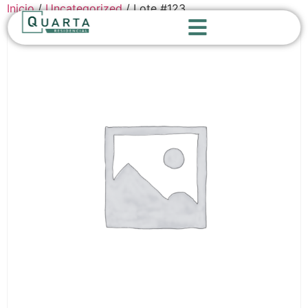
Inicio
/
Uncategorized
/ Lote #123