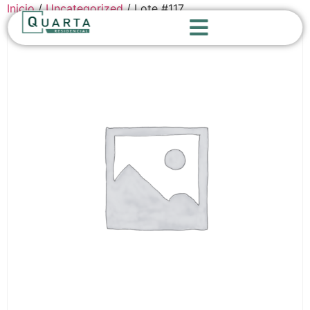
Inicio
/
Uncategorized
/ Lote #117