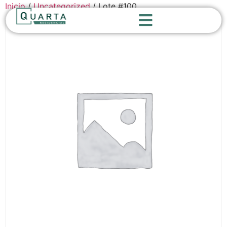
Inicio
/
Uncategorized
/ Lote #100