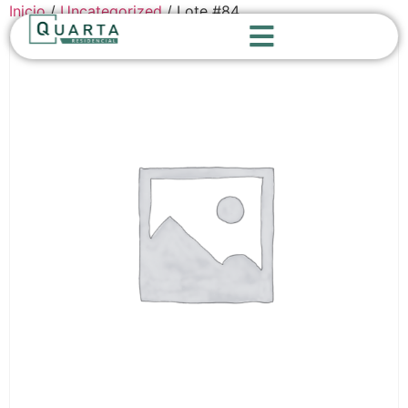
Inicio
/
Uncategorized
/ Lote #84