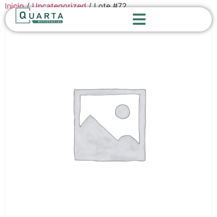
Inicio
/
Uncategorized
/ Lote #72