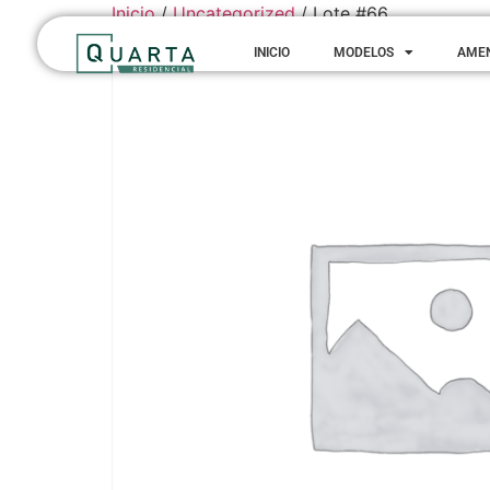
Inicio
/
Uncategorized
/ Lote #66
INICIO
MODELOS
AME