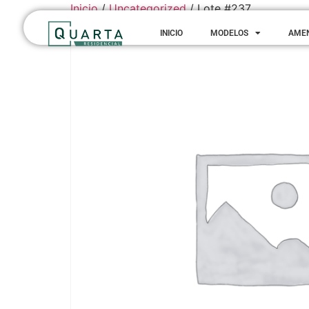
Inicio
/
Uncategorized
/ Lote #237
INICIO
MODELOS
AME