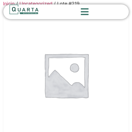
Inicio
/
Uncategorized
/ Lote #219