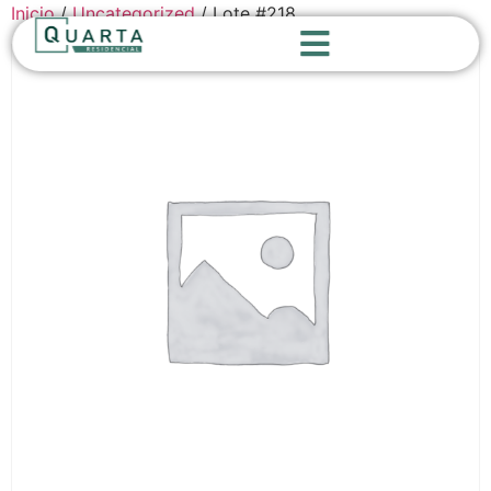
Inicio
/
Uncategorized
/ Lote #218