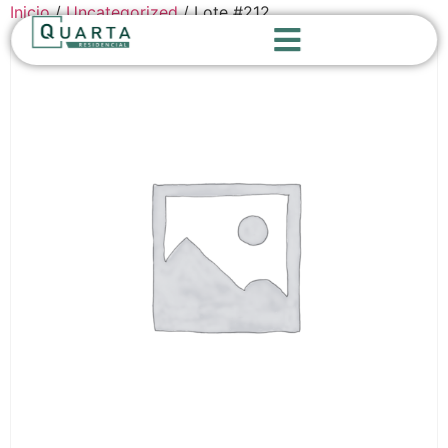
Inicio
/
Uncategorized
/ Lote #212