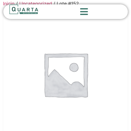
Inicio
/
Uncategorized
/ Lote #152