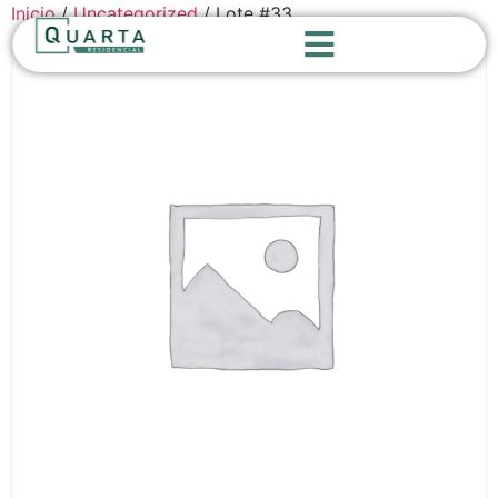
Inicio
/
Uncategorized
/ Lote #33