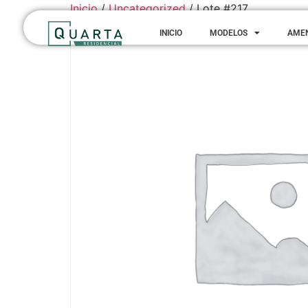
Inicio
/
Uncategorized
/ Lote #217
INICIO
MODELOS
AME