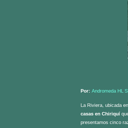
La seguridad es una p
un aspecto clave que 
3. Plusva
Invertir en
casas en L
patrimonio en crecimi
zona
.
Crecimiento del 
El mercado inmobiliar
incremento en el valo
a
Quarta Residencial 