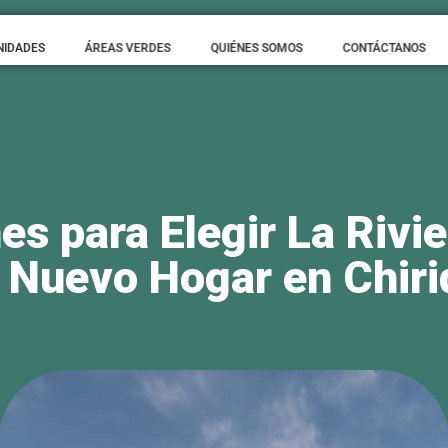
da en una zona privilegiada de
David, Chiriquí
, lo que permi
NIDADES
ÁREAS VERDES
QUIÉNES SOMOS
CONTÁCTANOS
tividad excepcional y proximidad a servicios esenciales. Su
hospitales, escuelas, supermercados y más. Este enfoque en
lo distintivo de
Quarta Residencial en Chiriquí
.
rvicios esenciales
neficios de vivir en
La Riviera Chiriquí
es la cercanía a s
ias y restaurantes. Estas ventajas son prioridad en
los de
 las principales vías
 con la carretera Panamericana, las
casas en La Riviera
of
, ideal para quienes necesitan viajar frecuentemente. Este 
aracteriza los
proyectos inmobiliarios líderes
en la región.