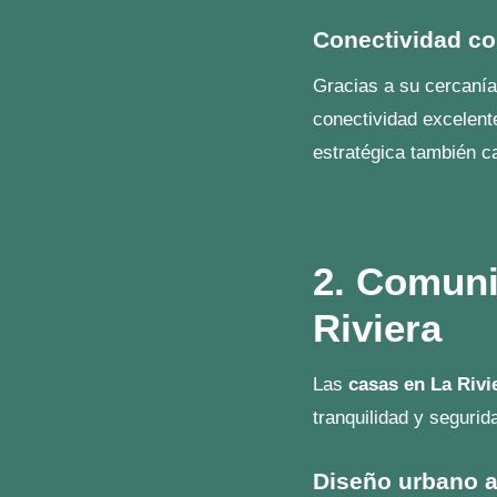
Modelo Q4
: La comb
5. Calida
Vivir en
La Riviera Ch
características tamb
¡Haz de L
Elegir
casas en Chiri
ubicación, seguridad 
estás a un paso de hac