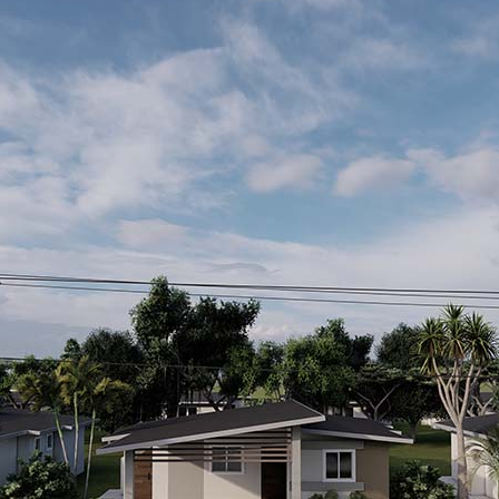
dad planificada y segura e
era Chiriquí
forman parte de una comunidad planificada, dis
dad. Este nivel de detalle también es común en
los desarrollo
tractivo
 verdes y espacios recreativos hacen de
La Riviera Chiriqu
que en diseño urbano lo encontrarás en
proyectos modernos e
guridad modernos