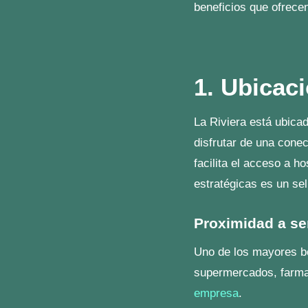
Proyectos resid
La calidad es un sello
se enfocan en ofrecer
4. Varied
En
La Riviera Chiriq
respaldados por la ex
Modelo Q1
: Compact
Modelo Q2
: Espacio
Modelo Q3
: Moderno