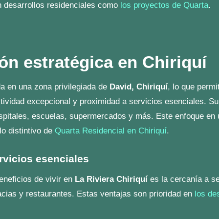
enciales de calidad
 distintivo de los desarrollos en
La Riviera
. Empresas com
 diseños modernos y materiales de primera.
ad de modelos de vivienda
uí
, encuentras una amplia variedad de modelos de casas. E
periencia y compromiso con la excelencia de
Quarta
:
o y funcional, ideal para parejas o familias pequeñas.
so y cómodo para familias en crecimiento.
 y amplio, pensado para quienes buscan confort.