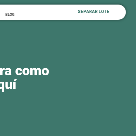
te a sus residentes
SEPARAR LOTE
BLOG
 ubicación central
 ubicaciones
ervicios como
sarrollos de esta
recen una
tipo de conectividad