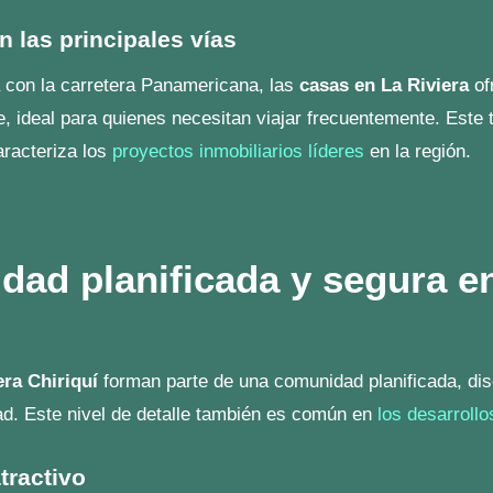
inación perfecta entre lujo y exclusividad.
d de vida incomparable
iriquí
significa disfrutar de un entorno tranquilo y organiza
ién destacan en
otros desarrollos innovadores
en la región.
a Riviera tu nuevo hogar!
quí
en
La Riviera
significa optar por una comunidad que ofr
y confort. Respaldado por desarrollos líderes como los de
Qu
er realidad tu hogar perfecto. Visita nuestra
página de cont