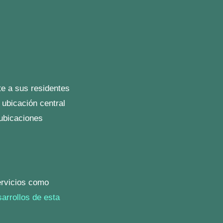
o
Quarta Residencial
stos diseños están