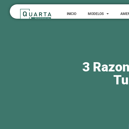
La Riviera está ubica
INICIO
MODELOS
AME
disfrutar de una conec
facilita el acceso a 
estratégicas es un sel
Proximidad a se
Uno de los mayores be
supermercados, farmac
empresa
.
Conectividad con
Gracias a su cercanía
conectividad excelente
estratégica también c