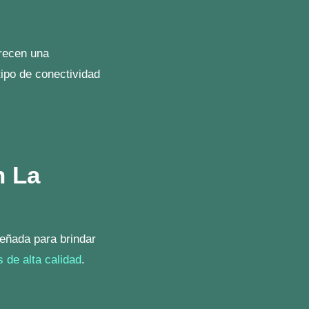
do. Estas
ece lo mejor en
arta Residencial
,
acto
o explora más en