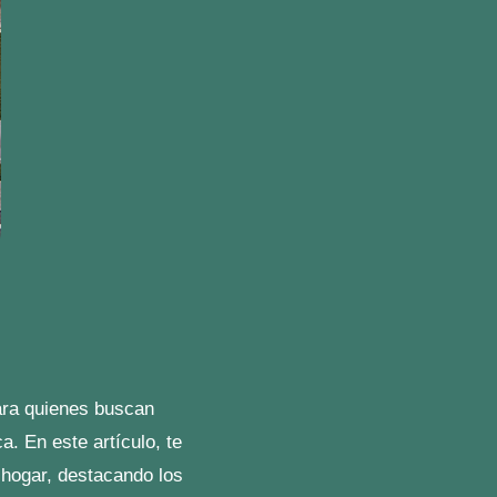
sonal capacitado es
rsión
 también asegurar un
tos inmobiliarios de la
ue asegura un
e también caracteriza