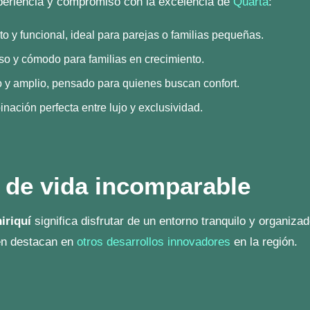
iendo en Quarta
Checklist antes d
idencial
casa en Quarta 