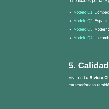
Un día viv
Res