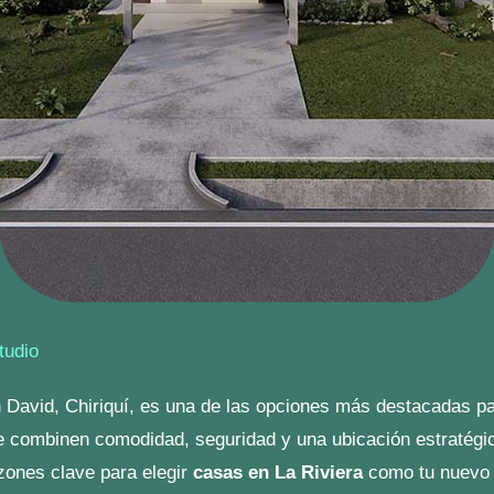
rioridad en
La Riviera
. Contar con vigilancia moderna y per
también distingue a
otras comunidades residenciales
.
lía y oportunidades de inve
a Riviera Chiriquí
no solo significa adquirir un hogar, sino
ento. Este tipo de oportunidades son comunes en
los proyec
valor de la propiedad
io en
La Riviera Chiriquí
está en constante desarrollo, lo q
r de las propiedades. Este enfoque en crecimiento sostenibl
y sus desarrollos
.