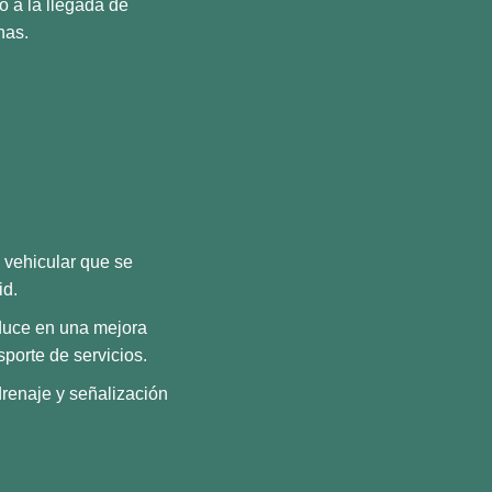
o a la llegada de
nas.
o vehicular que se
id.
duce en una mejora
sporte de servicios.
renaje y señalización