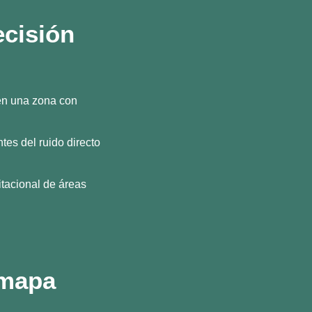
ecisión
en una zona con
tes del ruido directo
itacional de áreas
 mapa