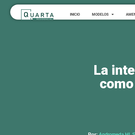
INICIO
MODELOS
AME
La int
como 
Por:
Andromeda HL S