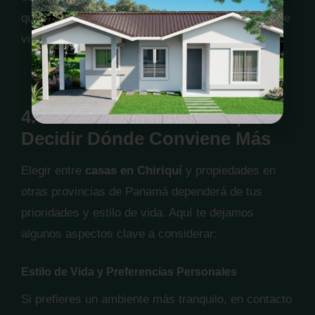
que facilita la vida diaria y mejora la experiencia de
vivir en un
residencial en Chiriquí
.
4. Factores a Considerar para
Decidir Dónde Conviene Más
Elegir entre
casas en Chiriquí
y propiedades en
otras provincias de Panamá dependerá de tus
prioridades y estilo de vida. Aquí te dejamos
algunos aspectos clave a considerar:
Estilo de Vida y Preferencias Personales
Si prefieres un ambiente más tranquilo, en contacto