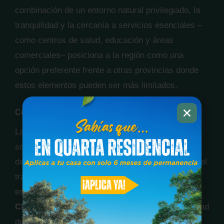
combinación de un entorno natural privilegiado, la
tranquilidad y la cercanía a servicios esenciales –
como centros de salud, educación y áreas
comerciales– posiciona a la región como una
opción preferente frente a otras provincias donde
estos elementos pueden ser más limitados.
Conectividad y Accesibilidad
La infraestructura de transporte y la conectividad
son cruciales para el día a día. Aunque la Ciudad
de Panamá ofrece una conectividad excepcional, el
tráfico y la vida urbana pueden resultar
estresantes. En contraste,
comprar casa en
Chiriquí
significa disfrutar de una excelente calidad
de conectividad sin el agobio de una metrópoli, lo