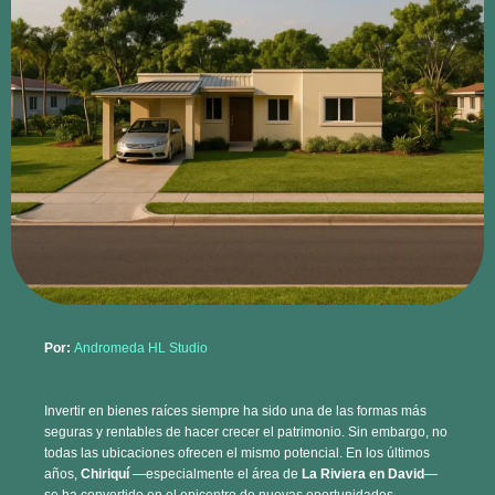
Por:
Andromeda HL Studio
Invertir en bienes raíces siempre ha sido una de las formas más
seguras y rentables de hacer crecer el patrimonio. Sin embargo, no
todas las ubicaciones ofrecen el mismo potencial. En los últimos
años,
Chiriquí
—especialmente el área de
La Riviera en David
—
se ha convertido en el epicentro de nuevas oportunidades
inmobiliarias, y
Quarta Residencial
destaca como una de las
opciones más sólidas y visionarias del mercado.